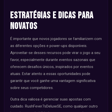
Estratégias e Dicas para
Novatos
É importante que novos jogadores se familiarizem com
as diferentes opções e power-ups disponíveis.
Aproveitar-se desses recursos pode virar o jogo a seu
favor, especialmente durante eventos sazonais que
oferecem desafios únicos, inspirados por eventos
atuais. Estar atento a essas oportunidades pode
garantir que você ganhe uma vantagem significativa
sobre seus competidores.
Outra dica valiosa é gerenciar suas apostas com
cuidado. RushFever7sDeluxeSE, como qualquer outro