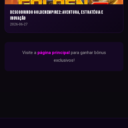
Descobrindo GoldenEmpire2: Aventura, Estratégia e
Inovação
2026-06-27
Visite a
página principal
para ganhar bônus
exclusivos!