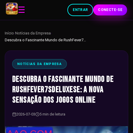
☰
ENTRAR
CONECTE-SE
Início
›
Notícias da Empresa
›
Descubra o Fascinante Mundo de RushFever7sDeluxeSE: A Nova Sensação dos Jogos Online
NOTÍCIAS DA EMPRESA
Descubra o Fascinante Mundo de
RushFever7sDeluxeSE: A Nova
Sensação dos Jogos Online
2026-07-03
5 min de leitura