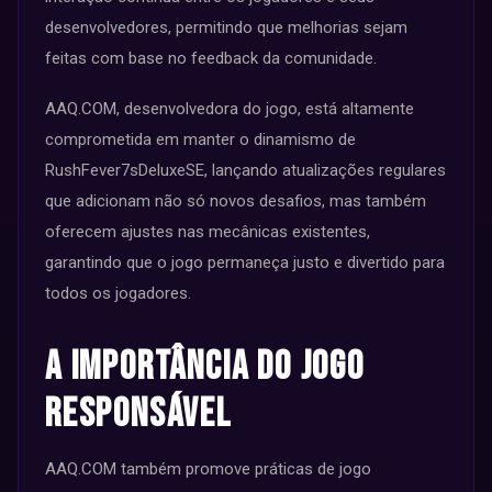
desenvolvedores, permitindo que melhorias sejam
feitas com base no feedback da comunidade.
AAQ.COM, desenvolvedora do jogo, está altamente
comprometida em manter o dinamismo de
RushFever7sDeluxeSE, lançando atualizações regulares
que adicionam não só novos desafios, mas também
oferecem ajustes nas mecânicas existentes,
garantindo que o jogo permaneça justo e divertido para
todos os jogadores.
A Importância do Jogo
Responsável
AAQ.COM também promove práticas de jogo